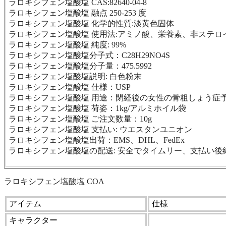
ラロキシフェン塩酸塩 CAS:82640-04-8
ラロキシフェン塩酸塩 融点 250-253 度
ラロキシフェン塩酸塩 化学的性質:淡黄色固体
ラロキシフェン塩酸塩 使用法:アミノ酸、栄養素、非ステロイ
ラロキシフェン塩酸塩 純度: 99%
ラロキシフェン塩酸塩分子式：C28H29NO4S
ラロキシフェン塩酸塩分子量：475.5992
ラロキシフェン塩酸塩説明: 白色粉末
ラロキシフェン塩酸塩 仕様：USP
ラロキシフェン塩酸塩 用途：閉経後の女性の骨粗しょう症
ラロキシフェン塩酸塩 荷姿：1kg/アルミホイル袋
ラロキシフェン塩酸塩 ご注文数量：10g
ラロキシフェン塩酸塩 支払い: ウエスタンユニオン
ラロキシフェン塩酸塩出荷：EMS、DHL、FedEx
ラロキシフェン塩酸塩の配送: 安全でタイムリー、支払い後約 7
ラロキシフェン塩酸塩 COA
アイテム
仕様
キャラクター