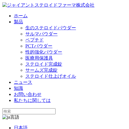
ホーム
製品
生のステロイドパウダー
サルマパウダー
ペプチド
PCTパウダー
性的強化パウダー
医療用保護具
ステロイド完成錠
サームズ完成錠
ステロイド仕上げオイル
ニュース
知識
お問い合わせ
私たちに関しては
言語
日本語