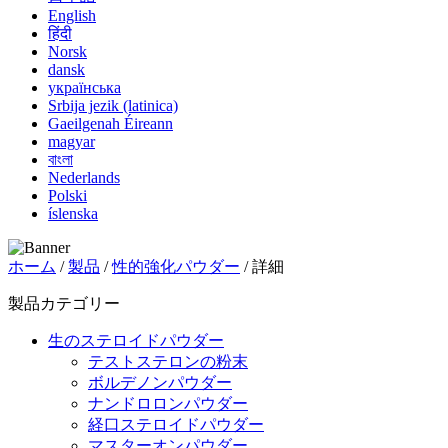
English
हिंदी
Norsk
dansk
українська
Srbija jezik (latinica)
Gaeilgenah Éireann
magyar
বাংলা
Nederlands
Polski
íslenska
ホーム
/
製品
/
性的強化パウダー
/ 詳細
製品カテゴリー
生のステロイドパウダー
テストステロンの粉末
ボルデノンパウダー
ナンドロロンパウダー
経口ステロイドパウダー
マスターオンパウダー