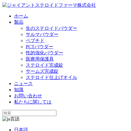
ホーム
製品
生のステロイドパウダー
サルマパウダー
ペプチド
PCTパウダー
性的強化パウダー
医療用保護具
ステロイド完成錠
サームズ完成錠
ステロイド仕上げオイル
ニュース
知識
お問い合わせ
私たちに関しては
言語
日本語