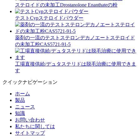
ステロイドの未加工Drostanolone Enanthateの粉
テストCypステロイドパウダー
薬剤の一流のテストステロンデカノエートステロイド
の未加工粉CAS5721-91-5
工場直接供給/デュタステリドは脱毛治療に使用できま
す
クイックナビゲーション
ホーム
製品
ニュース
知識
お問い合わせ
私たちに関しては
サイトマップ