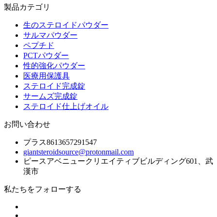
製品カテゴリ
生のステロイドパウダー
サルマパウダー
ペプチド
PCTパウダー
性的強化パウダー
医療用保護具
ステロイド完成錠
サームズ完成錠
ステロイド仕上げオイル
お問い合わせ
プラス8613657291547
giantsteroidsource@protonmail.com
ピースアベニュークリエイティブビルディング601、武
漢市
私たちをフォローする