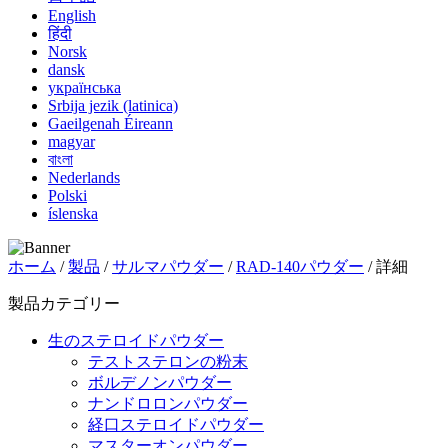
English
हिंदी
Norsk
dansk
українська
Srbija jezik (latinica)
Gaeilgenah Éireann
magyar
বাংলা
Nederlands
Polski
íslenska
ホーム
/
製品
/
サルマパウダー
/
RAD-140パウダー
/ 詳細
製品カテゴリー
生のステロイドパウダー
テストステロンの粉末
ボルデノンパウダー
ナンドロロンパウダー
経口ステロイドパウダー
マスターオンパウダー