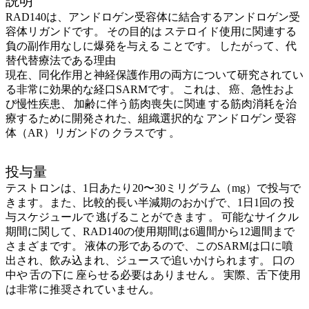
説明
RAD140は、アンドロゲン受容体に結合するアンドロゲン受
容体リガンドです。
その目的は
ステロイド使用に関連する
負の副作用なしに爆発を与える
ことです。
したがって、代
替代替療法である理由
現在、同化作用と神経保護作用の両方について研究されてい
る非常に効果的な経口SARMです。
これは、
癌、急性およ
び慢性疾患、
加齢に伴う筋肉喪失に関連
する筋肉消耗を治
療するために開発された、組織選択的な
アンドロゲン
受容
体（AR）リガンドの
クラスです
。
投与量
テストロンは、1日あたり20〜30ミリグラム（mg）で投与で
きます。また、比較的長い半減期のおかげで、1日1回の
投
与スケジュールで
逃げることができます
。
可能なサイクル
期間に関して、RAD140の使用期間は6週間から12週間まで
さまざまです。
液体の形であるので、このSARMは口に噴
出され、飲み込まれ、ジュースで追いかけられます。
口の
中や
舌の下に
座らせる必要はありません
。
実際、舌下使用
は非常に推奨されていません。